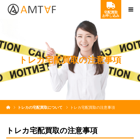
宅配買取
お申し込み
ト
レ
カ
宅
配
買
取
の
注
意
事
項
トレカの宅配買取について
トレカ宅配買取の注意事項
トレカ宅配買取の注意事項