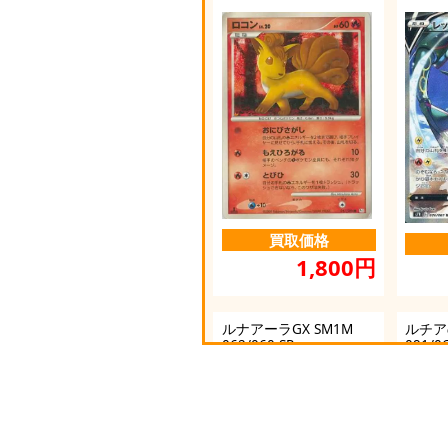
買取価格
1,800円
ルナアーラGX SM1M
ルチア
062/060 SR
091/0