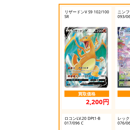
リザードンV S9 102/100
ニンフィ
SR
093/0
買取価格
2,200円
ロコンLV.20 DPt1-B
レックウ
017/096 C
076/0