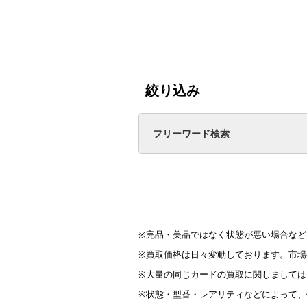
絞り込み
買取価格
3,500円
フリーワード検索
リザードンGX SM8b
リザード
209/150 SSR
349/1
※完品・美品ではなく状態が悪い場合など
※買取価格は日々変動しております。市場
※大量の同じカードの買取に関しましては
※状態・型番・レアリティなどによって、