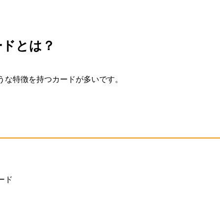
買取価格
買取価格
ードとは？
買取価格
2,000円
22,000円
500,0
うな特徴を持つカードが多いです。
 LV.32 DPs
リーリエ SM4+ 119/114
リーリエ PROMO
92 U
SR
397/SM-P PROMO
ード