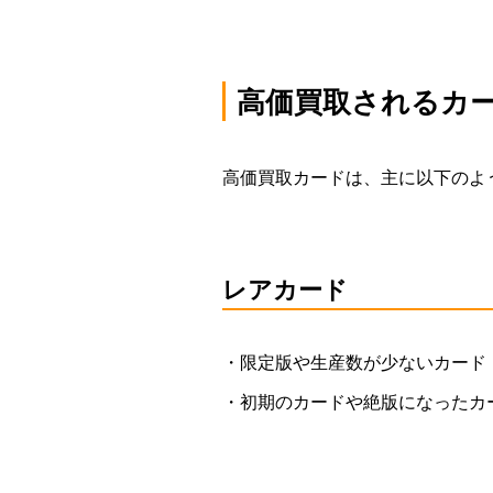
買取価格
高価買取されるカ
100,000円
高価買取カードは、主に以下のよ
リザードン BW7
リザード
077/070 UR
091/0
レアカード
・限定版や生産数が少ないカード
・初期のカードや絶版になったカ