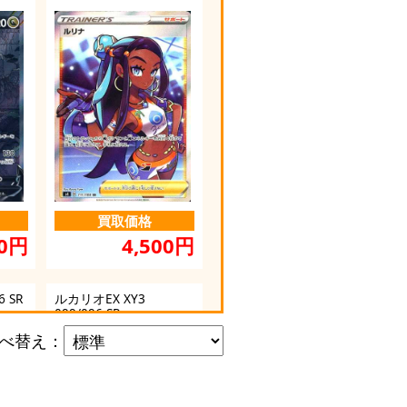
買取価格
4,500円
00円
6 SR
ルカリオEX XY3
099/096 SR
べ替え
：