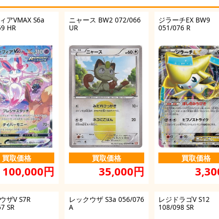
アVMAX S6a
ニャース BW2 072/066
ジラーチEX BW9
69 HR
UR
051/076 R
買取価格
買取価格
買取価格
35,000円
3,3
100,000円
ザV S7R
レックウザ S3a 056/076
レジドラゴV S12
67 SR
A
108/098 SR