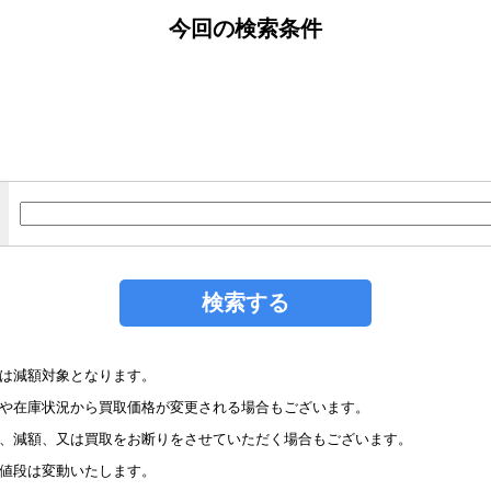
今回の検索条件
買取価格
買取価格
買取価格
18,000円
2,800円
170,0
ンex SV4a
リザードンex SV2a
リザードン☆ δ-
90 SAR
185/165 SR
種 PCG9 052/068 S
は減額対象となります。
や在庫状況から買取価格が変更される場合もございます。
、減額、又は買取をお断りをさせていただく場合もございます。
値段は変動いたします。