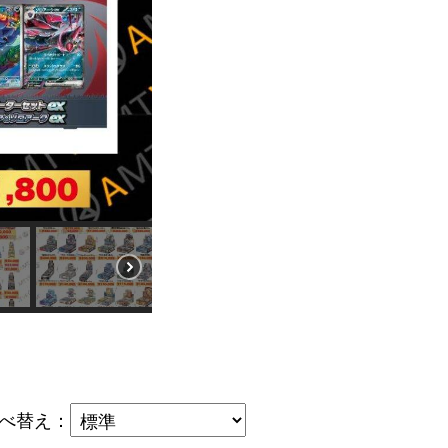
べ替え
：